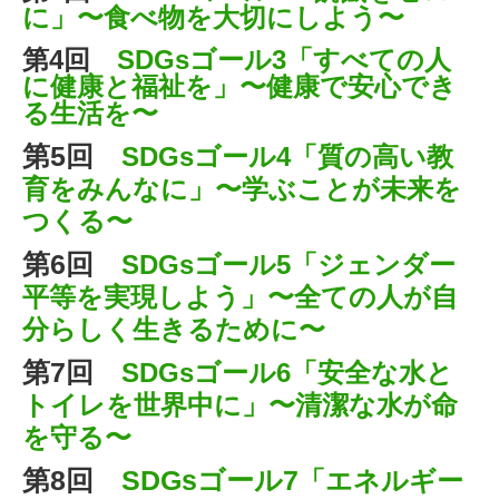
に」〜食べ物を大切にしよう〜
コラム一覧
第4回
SDGsゴール3「すべての人
【重要】
に健康と福祉を」〜健康で安心でき
る生活を〜
第5回
SDGsゴール4「質の高い教
育をみんなに」〜学ぶことが未来を
つくる〜
第6回
SDGsゴール5「ジェンダー
平等を実現しよう」〜全ての人が自
分らしく生きるために〜
第7回
SDGsゴール6「安全な水と
トイレを世界中に」〜清潔な水が命
を守る〜
第8回
SDGsゴール7
「エネルギー