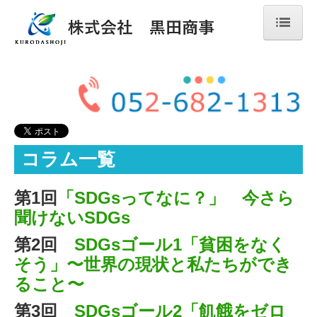
TOP
会社概要
代表挨拶
化学品事業
コラム一覧
建設事業
取扱メーカー
第1回
「SDGsってなに？」 今さら
聞けないSDGs
SDGsの取り組み
第2回
SDGsゴール1「貧困をなく
アクセス
そう」〜世界の現状と私たちができ
English
ること〜
お問合せ
第3回
SDGsゴール2「飢餓をゼロ